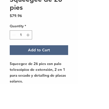
pies
Price
$79.96
Quantity
*
Add to Cart
Squeegee de 26 pies con palo
telescópico de extensión, 2 en 1
para secado y detailing de placas
solares.
-Palo extiende hasta 26 pies
-Aislante en el mango para
seguridad