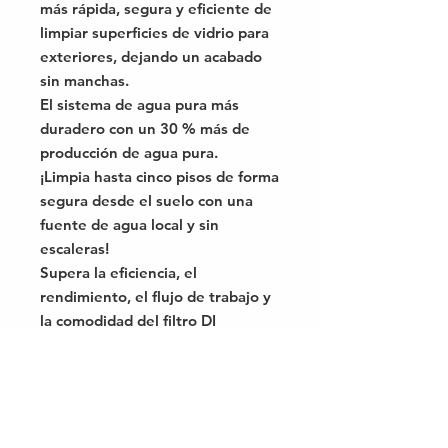
más rápida, segura y eficiente de
limpiar superficies de vidrio para
exteriores, dejando un acabado
sin manchas.
El sistema de agua pura más
duradero con un 30 % más de
producción de agua pura.
¡Limpia hasta cinco pisos de forma
segura desde el suelo con una
fuente de agua local y sin
escaleras!
Supera la eficiencia, el
rendimiento, el flujo de trabajo y
la comodidad del filtro DI
estándar gracias a estas
características: tecnología
FloWater; bolsas de resina
KeyLock; Apertura FastLock.
Produce agua pura de grado