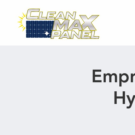
Pro
Empr
Hy