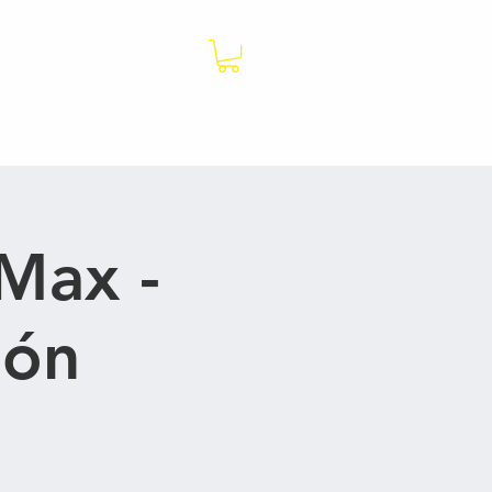
Log In
Puntos de Venta
Contáctenos
Max -
món